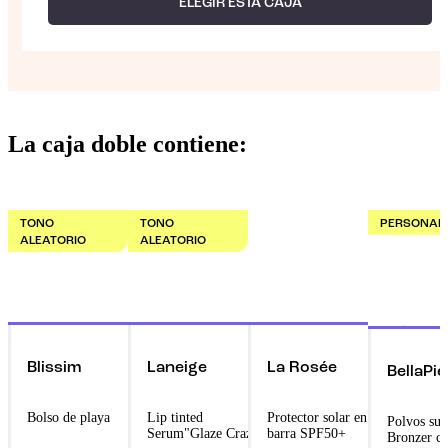
ELEGIR ESTA CAJA
La caja doble contiene:
TONO
TONO
PERSONAL
ALEATORIO
ALEATORIO
Blissim
Laneige
La Rosée
BellaPi
Bolso de playa
Lip tinted
Protector solar en
Polvos suel
Serum"Glaze Craze"
barra SPF50+
Bronzer c